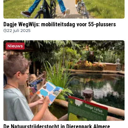
Dagje WegWijs: mobiliteitsdag voor 55-plussers
22 juli 2025
Nieuws
De Natuurstrijderstocht in Dierenpark Almere