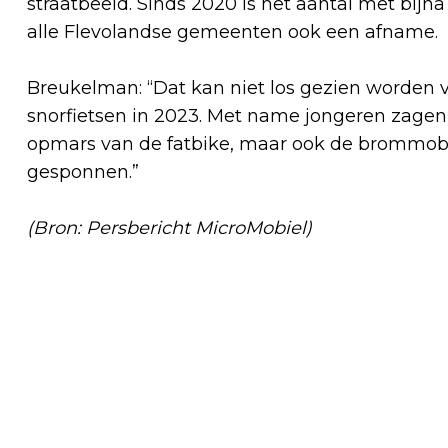
straatbeeld. Sinds 2020 is het aantal met bij
alle Flevolandse gemeenten ook een afname.
Breukelman: “Dat kan niet los gezien worden 
snorfietsen in 2023. Met name jongeren zagen d
opmars van de fatbike, maar ook de brommobie
gesponnen.”
(Bron: Persbericht MicroMobiel)
Vorig artikel
HET FLEVOLANDS ARCHIEF BEHAALT
HET NOV-KEURMERK: VRIJWILLIGE
INZET GOED GEREGELD