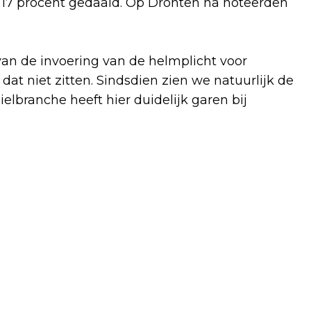
na 17 procent gedaald. Op Dronten na noteerden
van de invoering van de helmplicht voor
at niet zitten. Sindsdien zien we natuurlijk de
lbranche heeft hier duidelijk garen bij
Volgend artikel
BEDRIJVENTERREIN DE VAART
CIRCULAIR EN KLIMAATBESTENDIG
OPGEKNAPT