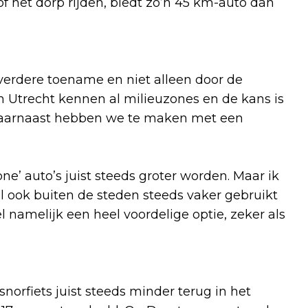
f het dorp rijden, biedt zo’n 45 km-auto dan
erdere toename en niet alleen door de
 Utrecht kennen al milieuzones en de kans is
 Daarnaast hebben we te maken met een
ne’ auto’s juist steeds groter worden. Maar ik
l ook buiten de steden steeds vaker gebruikt
 namelijk een heel voordelige optie, zeker als
orfiets juist steeds minder terug in het