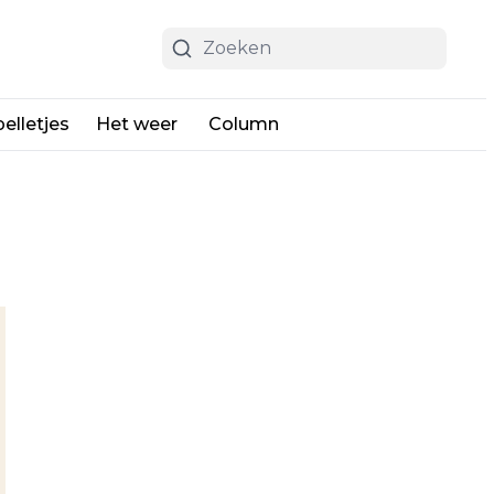
elletjes
Het weer
Column