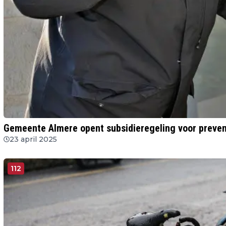
Gemeente Almere opent subsidieregeling voor preve
23 april 2025
112