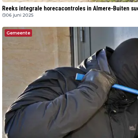
Reeks integrale horecacontroles in Almere-Buiten s
06 juni 2025
Gemeente