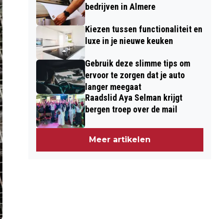
bedrijven in Almere
Kiezen tussen functionaliteit en
luxe in je nieuwe keuken
Gebruik deze slimme tips om
ervoor te zorgen dat je auto
langer meegaat
Raadslid Aya Selman krijgt
bergen troep over de mail
Meer artikelen