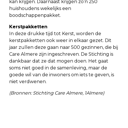
kan krijgen. Daarnaast krijgen zo’n 250
huishoudens wekelijks een
boodschappenpakket.
Kerstpakketten
In deze drukke tijd tot Kerst, worden de
kerstpakketten ook weer in elkaar gezet. Dit
jaar zullen deze gaan naar 500 gezinnen, die bij
Care Almere zijn ingeschreven. De Stichting is
dankbaar dat ze dat mogen doen. Het gaat
soms niet goed in de samenleving, maar de
goede wil van de inwoners om iets te geven, is
niet verdwenen.
(Bronnen: Stichting Care Almere, 1Almere)
Vorig artikel
Volgend artikel
GEMEENTE ALMERE KOMT MET