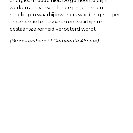
energiearmoede niet. De gemeente blijft
werken aan verschillende projecten en
regelingen waarbij inwoners worden geholpen
om energie te besparen en waarbij hun
bestaanszekerheid verbeterd wordt.
(Bron: Persbericht Gemeente Almere)
Vorig artikel
Volgend artikel
SFEERVOLLE KERSTMARKT BRENGT
STICHTING CARE ALMERE HEEFT
BIVAK 1 TOT LEVEN
CARE CENTER GEOPEND