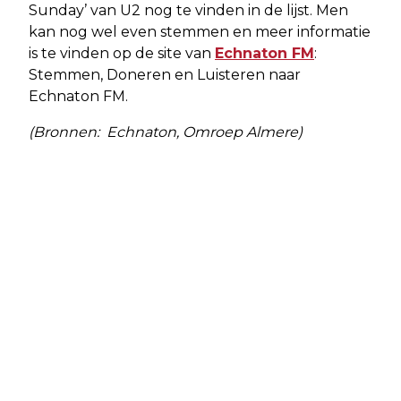
Sunday’ van U2 nog te vinden in de lijst. Men
kan nog wel even stemmen en meer informatie
is te vinden op de site van
Echnaton FM
:
Stemmen, Doneren en Luisteren naar
Echnaton FM.
(Bronnen: Echnaton, Omroep Almere)
Vorig artikel
Volgend artikel
STICHTING CARE ALMERE HEEFT
PROVINCIES STARTEN NIEUWE
CARE CENTER GEOPEND
AANBESTEDING DIGITALE
INFORMATIEBORDEN BIJ BUSHALTES