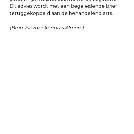
Dit advies wordt met een begeleidende brief
teruggekoppeld aan de behandelend arts.
(Bron: Flevoziekenhuis Almere)
Vorig artikel
Volgend artikel
FLEVOLANDSE GEMEENTEN STAAN
AVONDVIERDAAGSE STADSBOS
ELEKTRISCHE AUTO OPLADEN OVER
ALMEERDERHOUT
DE STOEP TOE