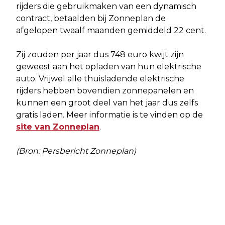
rijders die gebruikmaken van een dynamisch
contract, betaalden bij Zonneplan de
afgelopen twaalf maanden gemiddeld 22 cent.
Zij zouden per jaar dus 748 euro kwijt zijn
geweest aan het opladen van hun elektrische
auto. Vrijwel alle thuisladende elektrische
rijders hebben bovendien zonnepanelen en
kunnen een groot deel van het jaar dus zelfs
gratis laden. Meer informatie is te vinden op de
site van Zonneplan
.
(Bron: Persbericht Zonneplan)
Vorig artikel
Volgend artikel
GEMEENTEN EN TOMINGROEP NEMEN
FLEVOZIEKENHUIS START NIEUW
MAATREGELEN OM HET SOCIAAL