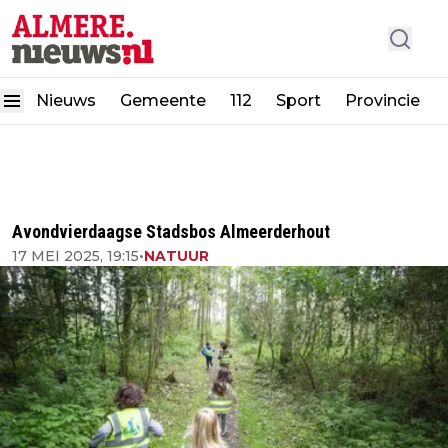
Nieuws
Gemeente
112
Sport
Provincie
Avondvierdaagse Stadsbos Almeerderhout
17 MEI 2025, 19:15
•
NATUUR