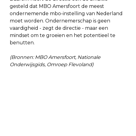
gesteld dat MBO Amersfoort de meest
ondernemende mbo-instelling van Nederland
moet worden. Ondernemerschap is geen
vaardigheid - zegt de directie - maar een
mindset om te groeien en het potentieel te
benutten.
(Bronnen: MBO Amersfoort, Nationale
Onderwijsgids, Omroep Flevoland)
Vorig artikel
Volgend artikel
BUURTPREVENTIE EN
AANTAL WONINGBRANDEN
CAMERATOEZICHT VOOR DE
FLEVOLAND IN 5 JAAR TIJD MET 7.9
VEILIGHEID
PROCENT GESTEGEN