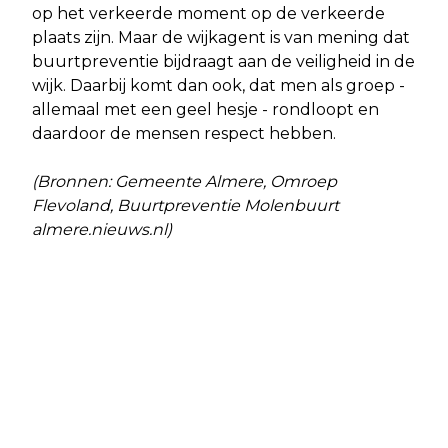
op het verkeerde moment op de verkeerde
plaats zijn. Maar de wijkagent is van mening dat
buurtpreventie bijdraagt aan de veiligheid in de
wijk. Daarbij komt dan ook, dat men als groep -
allemaal met een geel hesje - rondloopt en
daardoor de mensen respect hebben.
(Bronnen: Gemeente Almere, Omroep
Flevoland, Buurtpreventie Molenbuurt
almere.nieuws.nl)
Vorig artikel
Volgend artikel
TOEGANGSPAS NODIG VOOR
DAAN VAN OOSTRUM IS
RECYCLINGPERRONS
STUDENTONDERNEMER 2025