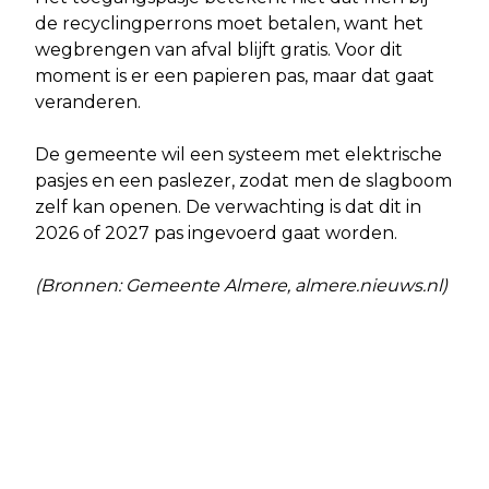
de recyclingperrons moet betalen, want het
wegbrengen van afval blijft gratis. Voor dit
moment is er een papieren pas, maar dat gaat
veranderen.
De gemeente wil een systeem met elektrische
pasjes en een paslezer, zodat men de slagboom
zelf kan openen. De verwachting is dat dit in
2026 of 2027 pas ingevoerd gaat worden.
(Bronnen: Gemeente Almere, almere.nieuws.nl)
Vorig artikel
Volgend artikel
FLEVOLANDSE REACTIE OP
BUURTPREVENTIE EN
UITSPRAAK IN STIKSTOFZAAK
CAMERATOEZICHT VOOR DE