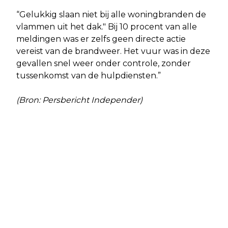
“Gelukkig slaan niet bij alle woningbranden de
vlammen uit het dak." Bij 10 procent van alle
meldingen was er zelfs geen directe actie
vereist van de brandweer. Het vuur was in deze
gevallen snel weer onder controle, zonder
tussenkomst van de hulpdiensten.”
(Bron: Persbericht Independer)
Vorig artikel
Volgend artikel
DAAN VAN OOSTRUM IS
DOORBRAAK VOOR KUSTZONE
STUDENTONDERNEMER 2025
ALMERE HAVEN -– AANTREKKELIJKE
RUIMTE VOOR WONEN EN RECREËREN