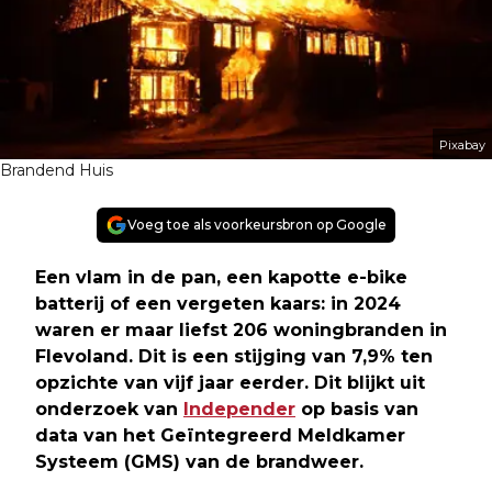
Pixabay
Brandend Huis
Voeg toe als voorkeursbron op Google
Een vlam in de pan, een kapotte e-bike
batterij of een vergeten kaars: in 2024
waren er maar liefst 206 woningbranden in
Flevoland. Dit is een stijging van 7,9% ten
opzichte van vijf jaar eerder. Dit blijkt uit
onderzoek van
Independer
op basis van
data van het Geïntegreerd Meldkamer
Systeem (GMS) van de brandweer.