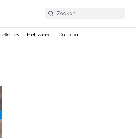
elletjes
Het weer
Column