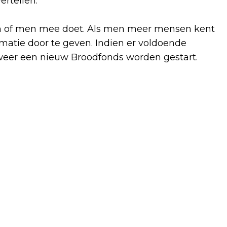
ertellen.
n of men mee doet. Als men meer mensen kent
rmatie door te geven. Indien er voldoende
 weer een nieuw Broodfonds worden gestart.
Volgend artikel
RAPPORT FLORIADE: EEN PROJECT DAT
NIET TOT BLOEI KWAM