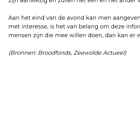
zijn aanwezig en zullen het een en het ander v
Aan het eind van de avond kan men aangeve
met interesse, is het van belang om deze info
mensen zijn die mee willen doen, dan kan er
(Bronnen: Broodfonds, Zeewolde Actueel)
Vorig artikel
AFVALPROBLEMATIEK EN
TERUGLOPENDE LEEFBAARHEID