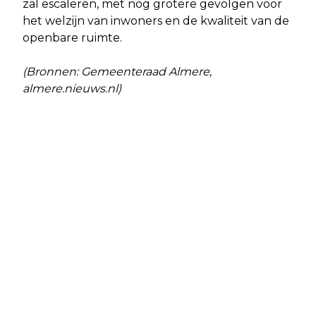
zal escaleren, met nog grotere gevolgen voor
het welzijn van inwoners en de kwaliteit van de
openbare ruimte.
(Bronnen: Gemeenteraad Almere,
almere.nieuws.nl)
Vorig artikel
Volgend artikel
INTEGRALE CONTROLE OP
BROODFONDS OOSTVAARDERS UIT
BEDRIJVENTERREINEN
FLEVOLAND
SALLANDSEKANT EN VELUWSEKANT