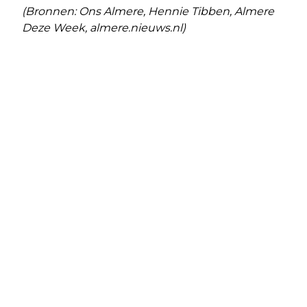
(Bronnen: Ons Almere, Hennie Tibben, Almere
Deze Week, almere.nieuws.nl)
Vorig artikel
Volgend artikel
WIJK WIL EEN JONGERENCENTRUM IN
A TOUCH OF CINEMA AND JAZZ –
ALMERE POORT
THE MUSIC OF JOHNNY MANDEL