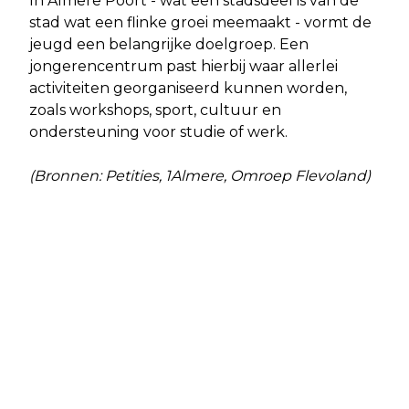
In Almere Poort - wat een stadsdeel is van de
stad wat een flinke groei meemaakt - vormt de
jeugd een belangrijke doelgroep. Een
jongerencentrum past hierbij waar allerlei
activiteiten georganiseerd kunnen worden,
zoals workshops, sport, cultuur en
ondersteuning voor studie of werk.
(Bronnen: Petities, 1Almere, Omroep Flevoland)
Vorig artikel
Volgend artikel
ABED AL ATTAR MAG BINNENKORT DE
ZWERFAFVAL IS EEN PROBLEEM,
GAZASTROOK VERLATEN
MAAR ER ZIJN LICHTPUNTJES