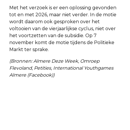
Met het verzoek is er een oplossing gevonden
tot en met 2026, maar niet verder. In de motie
wordt daarom ook gesproken over het
voltooien van de vierjaarlijkse cyclus, niet over
het voortzetten van de subsidie. Op 7
november komt de motie tijdens de Politieke
Markt ter sprake.
(Bronnen: Almere Deze Week, Omroep
Flevoland, Petities, International Youthgames
Almere (Facebook))
Vorig artikel
Volgend artikel
STAKING APOTHEKEN OP 5 EN 12
AL JAREN WORDT ER GESPROKEN
NOVEMBER
OVER JEUGDHULP EN JEUGDZORG