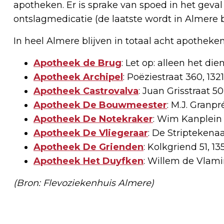
apotheken. Er is sprake van spoed in het geval
ontslagmedicatie (de laatste wordt in Almere 
In heel Almere blijven in totaal acht apotheke
Apotheek de Brug
: Let op: alleen het di
Apotheek Archipel
: Poëziestraat 360, 13
Apotheek Castrovalva
: Juan Grisstraat 5
Apotheek De Bouwmeester
: M.J. Granp
Apotheek De Notekraker
: Wim Kanplein 
Apotheek De Vliegeraar
: De Striptekena
Apotheek De Grienden
: Kolkgriend 51, 
Apotheek Het Duyfken
: Willem de Vlami
(Bron: Flevoziekenhuis Almere)