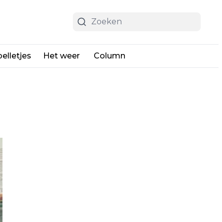
elletjes
Het weer
Column