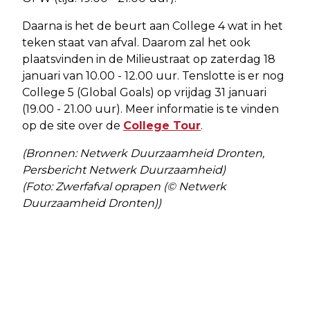
Daarna is het de beurt aan College 4 wat in het
teken staat van afval. Daarom zal het ook
plaatsvinden in de Milieustraat op zaterdag 18
januari van 10.00 - 12.00 uur. Tenslotte is er nog
College 5 (Global Goals) op vrijdag 31 januari
(19.00 - 21.00 uur). Meer informatie is te vinden
op de site over de
College Tour
.
(Bronnen: Netwerk Duurzaamheid Dronten,
Persbericht Netwerk Duurzaamheid)
(Foto: Zwerfafval oprapen (© Netwerk
Duurzaamheid Dronten))
Vorig artikel
Volgend artikel
DAGBESTEDING IN EEN DIERENPARK
UPDATE: POPULIEREN AAN DE