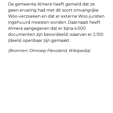
De gemeente Almere heeft gemeld dat ze
geen ervaring had met dit soort omvangrijke
Woo-verzoeken en dat er externe Woo-juristen
ingehuurd moesten worden. Daarnaast heeft
Almere aangegeven dat er bijna 4.000
documenten zijn beoordeeld, waarvan er 2.100
(deels) openbaar zijn gemaakt.
(Bronnen: Omroep Flevoland, Wikipedia)
Vorig artikel
Volgend artikel
SPORTING ALMERE GAAT NAAR
KOMEET C/2023 A3 (TSUCHINSHAN-
ALMERE POORT
ATLAS) MOGELIJK ZICHTBAAR MET
HET BLOTE OOG