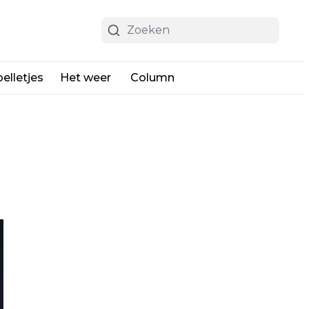
elletjes
Het weer
Column