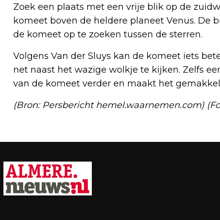
Zoek een plaats met een vrije blik op de zuidw
komeet boven de heldere planeet Venus. De 
de komeet op te zoeken tussen de sterren.
Volgens Van der Sluys kan de komeet iets bet
net naast het wazige wolkje te kijken. Zelfs e
van de komeet verder en maakt het gemakkeli
(Bron: Persbericht hemel.waarnemen.com) (
Vorig artikel
RAADSENQUÊTE GAAT
MILJOENENSTROP FLORIADE BEKIJKEN