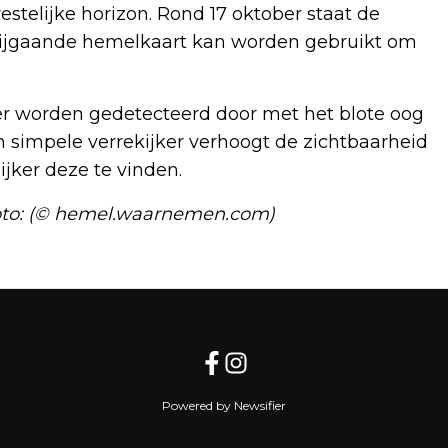
estelijke horizon. Rond 17 oktober staat de
bijgaande hemelkaart kan worden gebruikt om
er worden gedetecteerd door met het blote oog
en simpele verrekijker verhoogt de zichtbaarheid
jker deze te vinden.
Foto: (© hemel.waarnemen.com)
Volgend artikel
INFORMATIEBIJEENKOMST EN
KENNISMARKT PALLIATIEVE ZORG
FLEVOZIEKENHUIS
Powered by Newsifier