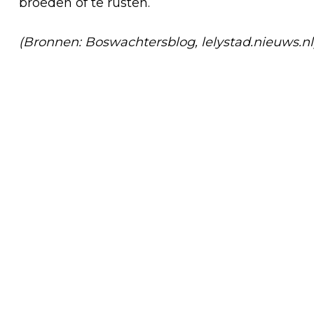
broeden of te rusten.
(Bronnen: Boswachtersblog, lelystad.nieuws.n
Vorig artikel
NIEUWE BEWONERS VOOR ALMERE
JUNGLE