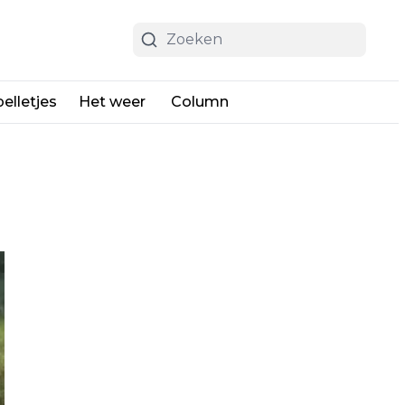
elletjes
Het weer
Column