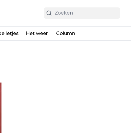
elletjes
Het weer
Column