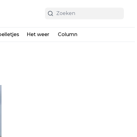
elletjes
Het weer
Column