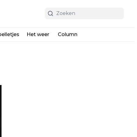
elletjes
Het weer
Column