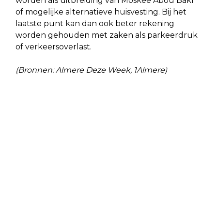
worden als uitbreiding van Moskee Abou Bakr
of mogelijke alternatieve huisvesting. Bij het
laatste punt kan dan ook beter rekening
worden gehouden met zaken als parkeerdruk
of verkeersoverlast.
(Bronnen: Almere Deze Week, 1Almere)
Vorig artikel
Volgend artikel
VOORJAARSKERMIS ALMERE BUITEN
ADRIAAN DÖNSZELMANN INTERIM-
DIRECTEUR BESTUURDER KUNSTLINIE