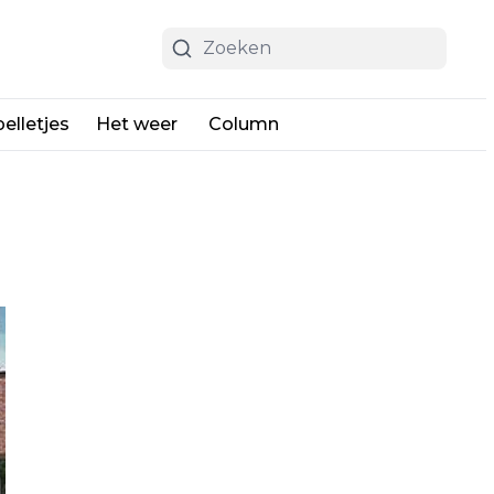
elletjes
Het weer
Column