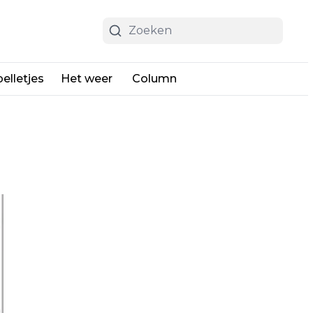
elletjes
Het weer
Column