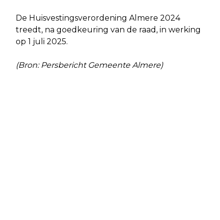
De Huisvestingsverordening Almere 2024
treedt, na goedkeuring van de raad, in werking
op 1 juli 2025.
(Bron: Persbericht Gemeente Almere)
Vorig artikel
Volgend artikel
SOEP EN BROOD UITDELEN AAN DAK-
POSITIEF ADVIES
EN THUISLOZEN
ONDERZOEKSBORING NAAR
MOGELIJKHEDEN AARDWARMTE IN
ALMERE