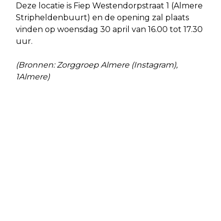
Deze locatie is Fiep Westendorpstraat 1 (Almere
Stripheldenbuurt) en de opening zal plaats
vinden op woensdag 30 april van 16.00 tot 17.30
uur.
(Bronnen: Zorggroep Almere (Instagram),
1Almere)
Vorig artikel
Volgend artikel
GOUDEN RAND VOOR DE PAMPUSHOUT
WERKZAAMHEDEN A1 TUSSEN
AMSTERDAM EN DIEMEN