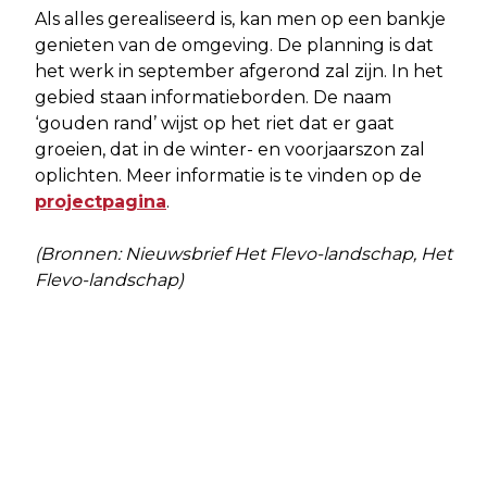
Als alles gerealiseerd is, kan men op een bankje
genieten van de omgeving. De planning is dat
het werk in september afgerond zal zijn. In het
gebied staan informatieborden. De naam
‘gouden rand’ wijst op het riet dat er gaat
groeien, dat in de winter- en voorjaarszon zal
oplichten. Meer informatie is te vinden op de
projectpagina
.
(Bronnen: Nieuwsbrief Het Flevo-landschap, Het
Flevo-landschap)
Vorig artikel
Volgend artikel
BEWEGING IN OPENING VAN
NIEUWE ZORGLOCATIE: DE
GESLOTEN SPEELTUIN
THUISKAMER ALMERE