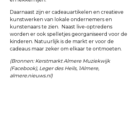
Daarnaast zijn er cadeauartikelen en creatieve
kunstwerken van lokale ondernemers en
kunstenaars te zien. Naast live-optredens
worden er ook spelletjes georganiseerd voor de
kinderen. Natuurlijk is de markt er voor de
cadeaus maar zeker om elkaar te ontmoeten.
(Bronnen: Kerstmarkt Almere Muziekwijk
(Facebook), Leger des Heils, 1Almere,
almere.nieuws.nl)
Vorig artikel
Volgend artikel
INVOERING STADSPAS LUKT NOG NIET
BRUGGEN SLAAN IN CULTUURSECTOR
IN 2025
MET CULTUURMAKERSDAG