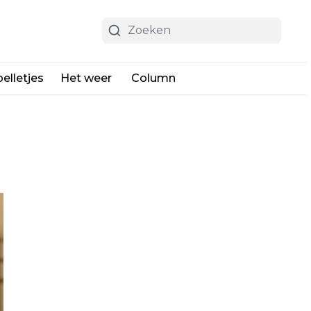
elletjes
Het weer
Column