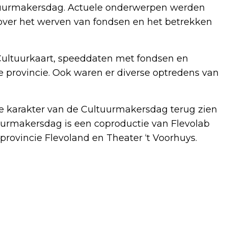
tuurmakersdag. Actuele onderwerpen werden
 over het werven van fondsen en het betrekken
ultuurkaart, speeddaten met fondsen en
e provincie. Ook waren er diverse optredens van
e karakter van de Cultuurmakersdag terug zien
uurmakersdag is een coproductie van Flevolab
rovincie Flevoland en Theater ‘t Voorhuys.
Volgend artikel
HOUTEN WONINGEN IN ALMERE DUIN