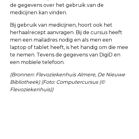
de gegevens over het gebruik van de
medicijnen kan vinden.
Bij gebruik van medicijnen, hoort ook het
herhaalrecept aanvragen. Bij de cursus heeft
men een mailadres nodig en als men een
laptop of tablet heeft, is het handig om die mee
te nemen. Tevens de gegevens van DigiD en
een mobiele telefoon.
(Bronnen: Flevoziekenhuis Almere, De Nieuwe
Bibliotheek) (Foto: Computercursus (©
Flevoziekenhuis))
Vorig artikel
Volgend artikel
UPDATE: POPULIEREN AAN DE
HEEL ALMERE SCHRIJFT OP
TUSSENRING ALMERE WORDEN