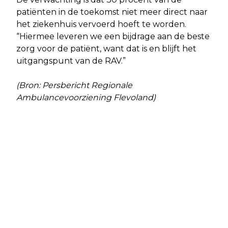
patiënten in de toekomst niet meer direct naar
het ziekenhuis vervoerd hoeft te worden.
“Hiermee leveren we een bijdrage aan de beste
zorg voor de patiënt, want dat is en blijft het
uitgangspunt van de RAV.”
(Bron: Persbericht Regionale
Ambulancevoorziening Flevoland)
Vorig artikel
Volgend artikel
VANAF MEI TELT ALMERE 27 NIEUWE
START VAN DE UITVOERING
TOEGANKELIJKE OPENBARE
CULTUURNOTA 2025-2028
TOILETTEN