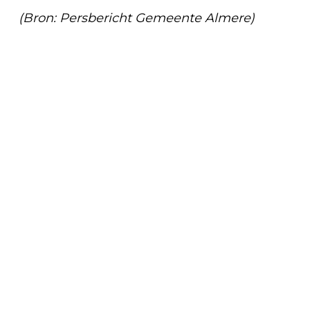
(Bron: Persbericht Gemeente Almere)
Vorig artikel
SAMEN INVESTEREN IN STERKE
BUURTEN: ALMERE WIL KOSTEN DELEN
MET PROJECTONTWIKKELAARS