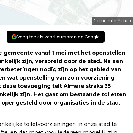
Gemeente Almere
Voeg toe als voorkeursbron op Google
e gemeente vanaf 1 mei met het openstellen
nkelijk zijn, verspreid door de stad. Na een
verbeteringen nodig zijn op het gebied van
n wat openstelling van zo’n voorziening
 deze toevoeging telt Almere straks 35
kelijk zijn. Het gaat om bestaande toiletten
opengesteld door organisaties in de stad.
kelijke toiletvoorzieningen in onze stad te
fte, en dat moet voor iedereen mogelijk zijn.