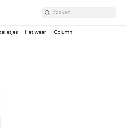
elletjes
Het weer
Column