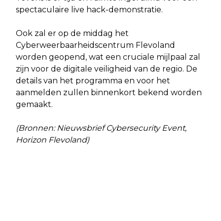
spectaculaire live hack-demonstratie.
Ook zal er op de middag het
Cyberweerbaarheidscentrum Flevoland
worden geopend, wat een cruciale mijlpaal zal
zijn voor de digitale veiligheid van de regio. De
details van het programma en voor het
aanmelden zullen binnenkort bekend worden
gemaakt.
(Bronnen: Nieuwsbrief Cybersecurity Event,
Horizon Flevoland)
Vorig artikel
Volgend artikel
GAUW! AAN DE SLAG MET DE
BESLUIT OP BEZWAAR TEGEN
REUZENBERENKLAUW