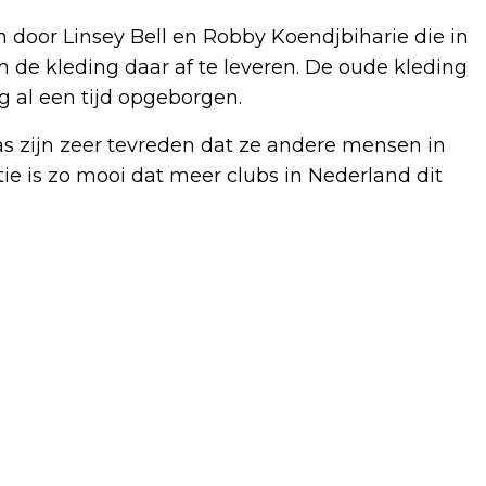
door Linsey Bell en Robby Koendjbiharie die in
de kleding daar af te leveren. De oude kleding
g al een tijd opgeborgen.
as zijn zeer tevreden dat ze andere mensen in
e is zo mooi dat meer clubs in Nederland dit
Volgend artikel
INFORMATIEBIJEENKOMST
SAMENWERKING VOOR INTEGRALE
GEBIEDSONTWIKKELING