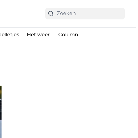
elletjes
Het weer
Column