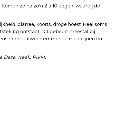
an komen ze na zo’n 2 à 10 dagen, waarbij de
ijkheid, diarree, koorts, droge hoest. Heel soms
steking ontstaat. Dit gebeurt meestal bij
mensen met afweerremmende medicijnen en
re Deze Week, RIVM)
Volgend artikel
FLEVOLANDSE PLANNEN ASIELOPGAVE
NAAR MINISTER FABER GESTUURD