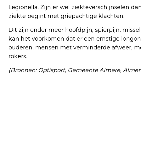
Legionella. Zijn er wel ziekteverschijnselen d
ziekte begint met griepachtige klachten.
Dit zijn onder meer hoofdpijn, spierpijn, missel
kan het voorkomen dat er een ernstige longont
ouderen, mensen met verminderde afweer, 
rokers.
(Bronnen: Optisport, Gemeente Almere, Alme
Vorig artikel
HUURDERSORGANISATIE GOEDESTEDE
STELT ZICH VOOR