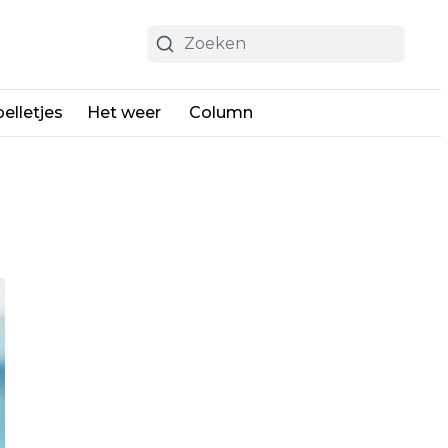
elletjes
Het weer
Column