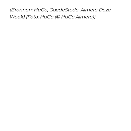
(Bronnen: HuGo, GoedeStede, Almere Deze
Week) (Foto: HuGo (© HuGo Almere))
Vorig artikel
Volgend artikel
SANQUIN EN GLADIATOR II EREN
LEGIONELLA GEVONDEN IN ZWEMBAD
BLOEDDONORS MET STANDBEELD
ALMERE POORT