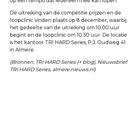
op een tempo dat iedereen mee kan lopen.
De uitreiking van de competitie prijzen en de
loopclinic vinden plaats op 8 december, waarbij
het gedeelte van de uitreiking om 10.00 uur
begint en de loopclinic om 10.30 uur. De locatie
is het kantoor TRI HARD Series, P.J. Oudweg 41
in Almere.
(Bronnen: TRI HARD Series (+ blog), Nieuwsbrief
TRI HARD Series, almere.nieuws.nl)
Vorig artikel
Volgend artikel
BLOEDPRIKKEN BIJ
IN VOORMALIGE NCCW-GEBOUW
VERLOSKUNDIGENPRAKTIJK HET
(WEER) ASBEST GEVONDEN
GEBOORTE-ATELIER