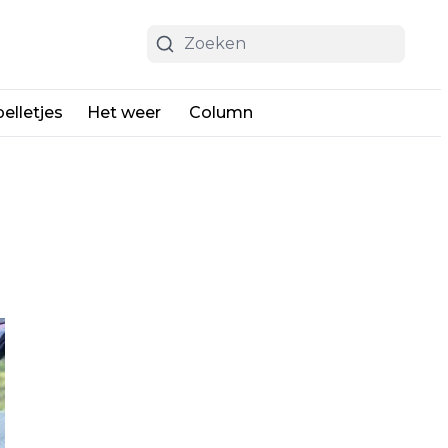
elletjes
Het weer
Column