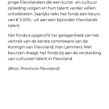
jonge Flevolanders die een kunst- en cultuur
opleiding volgen en hun talent verder willen
ontwikkelen. Jaarlijks reikt het fonds een beurs
van € 5.000,- uit aan een bijzonder Flevolands
talent.
Het fonds is opgericht ter gelegenheid van het
vertrek van de eerste commissaris van de
Koningin van Flevoland, Han Lammers. Met
beurzen draagt het fonds bij aan de versterking
van cultureel talent in Flevoland.
(Bron: Provincie Flevoland)
Vorig artikel
Volgend artikel
INTEGRALE CONTROLE OP ALMEERS
KLIMAATFAIR ALMERE GOED
BEDRIJVENTERREIN DE VAART