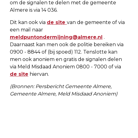
om de signalen te delen met de gemeente
Almere is via 14 036.
Dit kan ook via
de site
van de gemeente of via
een mail naar
meldpuntondermijning@almere.nl
.
Daarnaast kan men ook de politie bereiken via
0900 - 8844 of (bij spoed) 112. Tenslotte kan
men ook anoniem en gratis de signalen delen
via Meld Misdaad Anoniem 0800 - 7000 of via
de site
hiervan.
(Bronnen: Persbericht Gemeente Almere,
Gemeente Almere, Meld Misdaad Anoniem)
Vorig artikel
Volgend artikel
POSITIEVE GESPREKKEN OVER DE
STANLEY FLETCHER WINT HAN