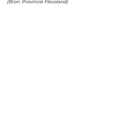
(Bron: Provincie Flevoland)
Vorig artikel
DE NIEUWE DOCUMENTAIRE ‘ELKE
SECONDE TELT’