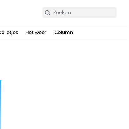
elletjes
Het weer
Column