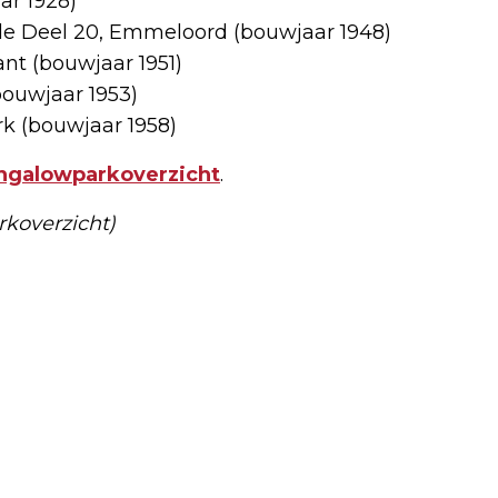
ar 1928)
 de Deel 20, Emmeloord (bouwjaar 1948)
nt (bouwjaar 1951)
bouwjaar 1953)
rk (bouwjaar 1958)
ngalowparkoverzicht
.
rkoverzicht)
Volgend artikel
PERSOONSGEGEVENS ALMERE IN
AUGUSTUS GELEKT