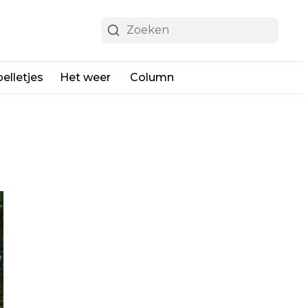
elletjes
Het weer
Column