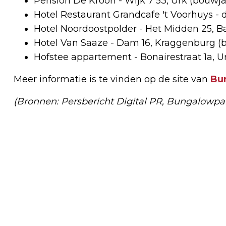
Pension De Kroon - Wijk 7 53, Urk (bouwja
Hotel Restaurant Grandcafe 't Voorhuys -
Hotel Noordoostpolder - Het Midden 25, Ba
Hotel Van Saaze - Dam 16, Kraggenburg (
Hofstee appartement - Bonairestraat 1a, U
Meer informatie is te vinden op de site van
Bu
(Bronnen: Persbericht Digital PR, Bungalowpa
Vorig artikel
PARTIJ VOOR DE DIEREN STELT VRAGEN
OVER DE PLICHT OM GEHOUDEN DIEREN
TE BESCHERMEN