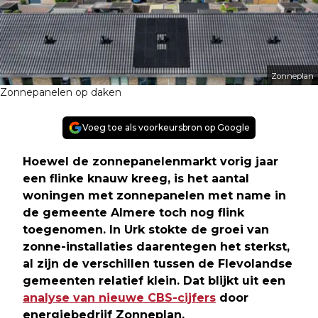
Zonneplan
Zonnepanelen op daken
Voeg toe als voorkeursbron op Google
Hoewel de zonnepanelenmarkt vorig jaar
een flinke knauw kreeg, is het aantal
woningen met zonnepanelen met name in
de gemeente Almere toch nog flink
toegenomen. In Urk stokte de groei van
zonne-installaties daarentegen het sterkst,
al zijn de verschillen tussen de Flevolandse
gemeenten relatief klein. Dat blijkt uit een
analyse van nieuwe CBS-cijfers
door
energiebedrijf Zonneplan
.