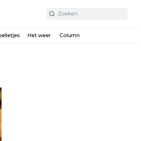
elletjes
Het weer
Column