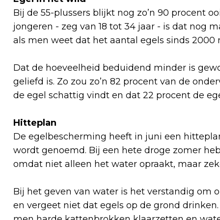
Bij de 55-plussers blijkt nog zo’n 90 procent o
jongeren - zeg van 18 tot 34 jaar - is dat nog
als men weet dat het aantal egels sinds 2000
Dat de hoeveelheid beduidend minder is gewor
geliefd is. Zo zou zo’n 82 procent van de on
de egel schattig vindt en dat 22 procent de ege
Hitteplan
De egelbescherming heeft in juni een hittepla
wordt genoemd. Bij een hete droge zomer hebb
omdat niet alleen het water opraakt, maar zek
Bij het geven van water is het verstandig om
en vergeet niet dat egels op de grond drinken
men harde kattenbrokken klaarzetten en wate