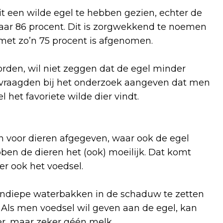
oit een wilde egel te hebben gezien, echter de
 maar 86 procent. Dit is zorgwekkend te noemen
 met zo’n 75 procent is afgenomen.
den, wil niet zeggen dat de egel minder
dervraagden bij het onderzoek aangeven dat men
l het favoriete wilde dier vindt.
n voor dieren afgegeven, waar ook de egel
en de dieren het (ook) moeilijk. Dat komt
er ook het voedsel.
 ondiepe waterbakken in de schaduw te zetten
. Als men voedsel wil geven aan de egel, kan
r, maar zeker géén melk.