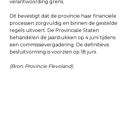
verantwoording grens.
Dit bevestigt dat de provincie haar financiële
processen zorgvuldig en binnen de gestelde
regels uitvoert. De Provinciale Staten
behandelen de jaarstukken op 4 juni tijdens
een commissievergadering. De definitieve
besluitvorming is voorzien op 18 juni.
(Bron: Provincie Flevoland)
Vorig artikel
Volgend artikel
TOPDRUKTE BIJ VERNIEUWDE ALBERT
COLLEGE ONDERSCHRIJFT
HEIJN ALMERE BUITEN CENTRUM
CONCLUSIES EN AANBEVELINGEN
FLORIADE-RAPPORT